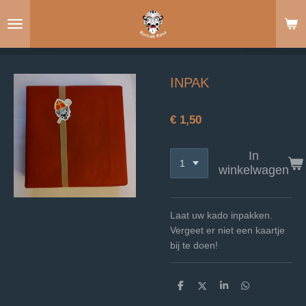
Ga
direct
naar
de
hoofdinhoud
INPAK
€ 1,50
In
winkelwagen
Laat uw kado inpakken.
Vergeet er niet een kaartje
bij te doen!
D
D
S
D
e
e
h
e