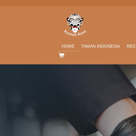
Ga
direct
naar
de
hoofdinhoud
HOME
TAMAN.INDONESIA
RES