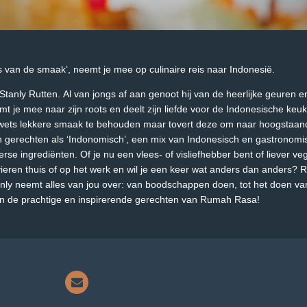
is van de smaak’, neemt je mee op culinaire reis naar Indonesië.
tanly Rutten. Al van jongs af aan genoot hij van de heerlijke geuren 
t je mee naar zijn roots en deelt zijn liefde voor de Indonesische keu
wets lekkere smaak te behouden maar tovert deze om naar hoogstaande
jn gerechten als ‘Indonomisch’, een mix van Indonesisch en gastronomisch.
verse ingrediënten. Of je nu een vlees- of visliefhebber bent of liever v
vieren thuis of op het werk en wil je een keer wat anders dan anders?
tanly neemt alles van jou over: van boodschappen doen, tot het doen van
van de prachtige en inspirerende gerechten van Rumah Rasa!