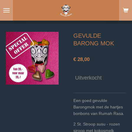
Ga
direct
naar
de
hoofdinhoud
GEVULDE
BARONG MOK
€ 28,00
Uitverkocht
Een goed gevulde
Barongmok met de hartjes
bonbons van Rumah Rasa.
2 St. Stroop susu - rozen
siroop met kokosmelk