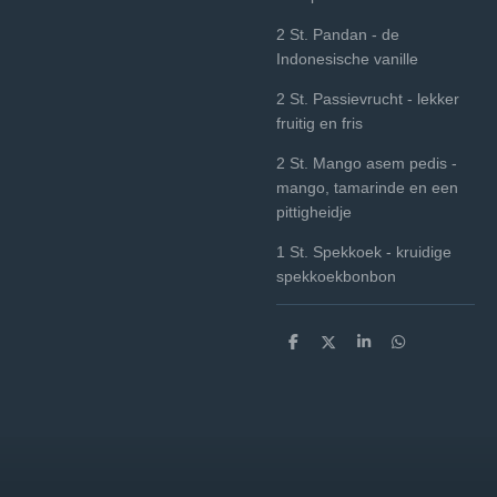
2 St. Pandan - de
Indonesische vanille
2 St. Passievrucht - lekker
fruitig en fris
2 St. Mango asem pedis -
mango, tamarinde en een
pittigheidje
1 St. Spekkoek - kruidige
spekkoekbonbon
D
D
S
D
e
e
h
e
l
e
a
l
e
l
r
e
n
e
n