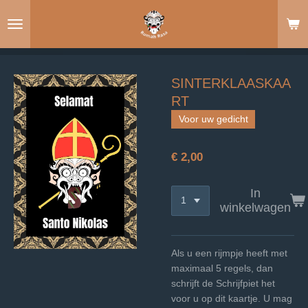
Ga
direct
naar
de
hoofdinhoud
SINTERKLAASKAA
RT
Voor uw gedicht
€ 2,00
In
winkelwagen
Als u een rijmpje heeft met
maximaal 5 regels, dan
schrijft de Schrijfpiet het
voor u op dit kaartje. U mag