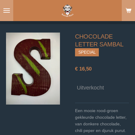
Ga
direct
naar
de
hoofdinhoud
CHOCOLADE
LETTER SAMBAL
SPECIAL
€ 16,50
Uitverkocht
Een mooie rood-groen
gekleurde chocolade letter,
van donkere chocolade,
chili peper en djuruk purut.