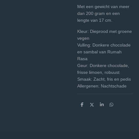
Met een gewicht van meer
dan 200 gram en een
lengte van 17 cm.
Kleur: Dieprood met groene
vegen
Vulling: Donkere chocolade
en sambal van Rumah
Rasa
Geur: Donkere chocolade,
frisse limoen, robuust
Smaak: Zacht, fris en pedis
Allergenen: Nachtschade
D
D
S
D
e
e
h
e
l
e
a
l
e
l
r
e
n
e
n