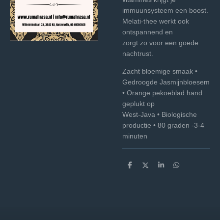
immuunsysteem een boost.
Melati-thee werkt ook
ontspannend en
zorgt zo voor een goede
nachtrust.
Zacht bloemige smaak •
Gedroogde Jasmijnbloesem
• Orange pekoeblad hand
geplukt op
West-Java • Biologische
productie • 80 graden -3-4
minuten
D
D
S
D
e
e
h
e
l
e
a
l
e
l
r
e
n
e
n