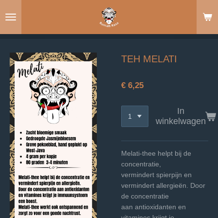
Ga
direct
naar
de
hoofdinhoud
TEH MELATI
€ 6,25
In
winkelwagen
Melati-thee helpt bij de
concentratie,
vermindert spierpijn en
vermindert allergieën. Door
de concentratie
aan antioxidanten en
vitamines krijgt je