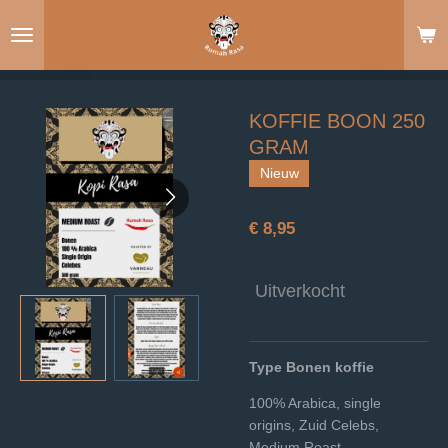
Ga
direct
naar
de
hoofdinhoud
KOFFIE BOON 250
GRAM
Nieuw
€ 8,95
Uitverkocht
Type Bonen koffie
100% Arabica, single
origins, Zuid Celebs,
Medium Roast