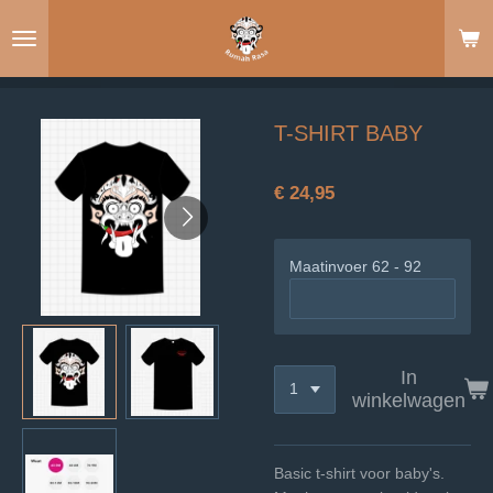
Ga
direct
naar
de
hoofdinhoud
T-SHIRT BABY
€ 24,95
Maatinvoer 62 - 92
In
winkelwagen
Basic t-shirt voor baby's.