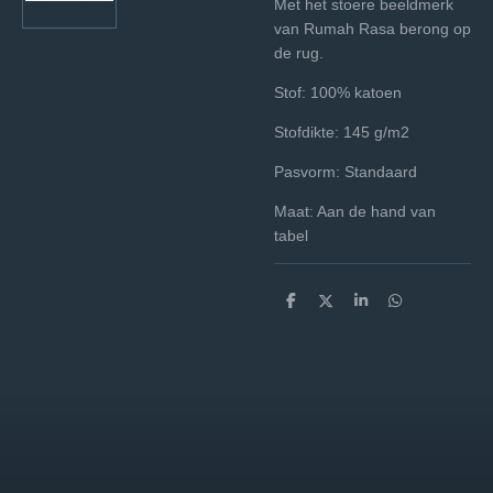
Met het stoere beeldmerk
van Rumah Rasa berong op
de rug.
Stof: 100% katoen
Stofdikte: 145 g/m2
Pasvorm: Standaard
Maat: Aan de hand van
tabel
D
D
S
D
e
e
h
e
l
e
a
l
e
l
r
e
n
e
n