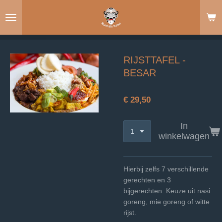
Ga
direct
naar
de
hoofdinhoud
RIJSTTAFEL -
BESAR
€ 29,50
In
winkelwagen
Hierbij zelfs 7
verschillende
gerechten en 3
bijgerechten. Keuze uit nasi
goreng, mie goreng of witte
rijst.