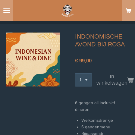
Ga
direct
naar
de
hoofdinhoud
INDONOMISCHE
AVOND BIJ ROSA
€ 99,00
In
winkelwagen
6 gangen all inclusief
dineren
Welkomsdrankje
6 gangenmenu
Bijpassende