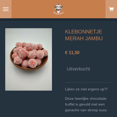
Ga
direct
naar
de
hoofdinhoud
KLEBONNETJE
MERAH JAMBU
€ 11,50
Uitverkocht
Lijken ze niet ergens op?!
Deze heerlijke chocolade
truffel is gevuld met een
ganache van stroop susu