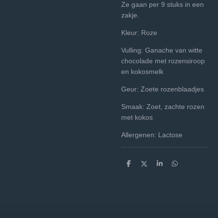
Ze gaan per 9 stuks in een
zakje.
Kleur: Roze
Vulling: Ganache van witte
chocolade met rozensiroop
en kokosmelk
Geur: Zoete rozenblaadjes
Smaak: Zoet, zachte rozen
met kokos
Allergenen: Lactose
D
D
S
D
e
e
h
e
l
e
a
l
e
l
r
e
n
e
n