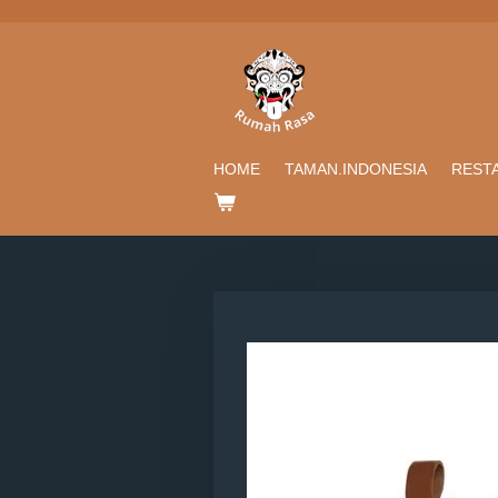
Ga
direct
naar
de
hoofdinhoud
HOME
TAMAN.INDONESIA
REST