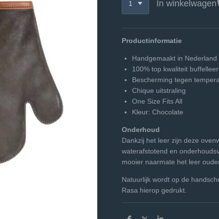
In winkelwagen
Productinformatie
Handgemaakt in Nederland
100% top kwaliteit buffelleer
Bescherming tegen tempera
Chique uitstraling
One Size Fits All
Kleur: Chocolate
Onderhoud
Dankzij het leer zijn deze ove
waterafstotend en onderhoudsv
mooier naarmate het leer ouder 
Natuurlijk wordt op de hands
Rasa hierop gedrukt.