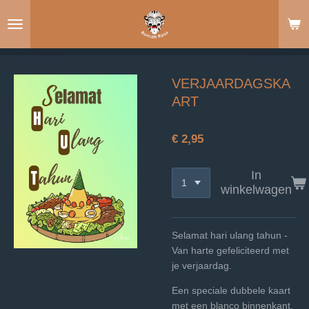
Ga
direct
naar
de
hoofdinhoud
VERJAARDAGSKA
ART
€ 2,95
In
winkelwagen
Selamat hari ulang tahun -
Van harte gefeliciteerd met
je verjaardag.
Een speciale dubbele kaart
met een blanco binnenkant.