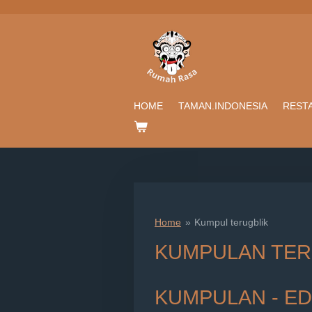
Ga
direct
naar
de
hoofdinhoud
HOME
TAMAN.INDONESIA
REST
Home
»
Kumpul terugblik
KUMPULAN TER
KUMPULAN - ED